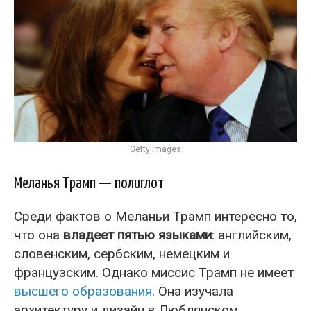
Getty Images
Меланья Трамп — полиглот
Среди фактов о Меланьи Трамп интересно то,
что она
владеет пятью языками
: английским,
словенским, сербским, немецким и
французским. Однако миссис Трамп не имеет
высшего образования
. Она изучала
архитектуру и дизайн в Люблянском