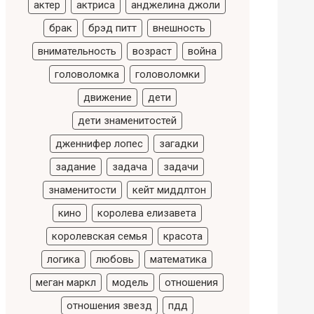
актер
актриса
анджелина джоли
брак
брэд питт
внешность
внимательность
возраст
война
головоломка
головоломки
движение
дети
дети знаменитостей
дженнифер лопес
загадки
задание
задача
задачи
знаменитости
кейт миддлтон
кино
королева елизавета
королевская семья
красота
логика
любовь
математика
меган маркл
модель
отношения
отношения звезд
пдд