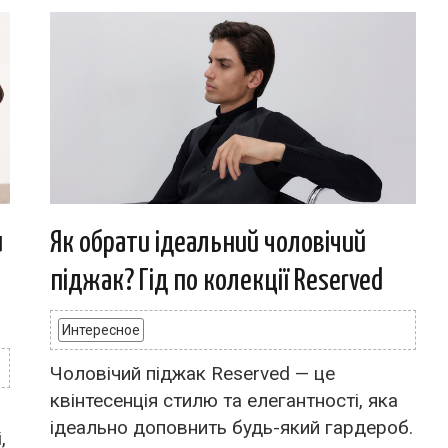
и
Як обрати ідеальний чоловічий
піджак? Гід по колекції Reserved
Интересное
Чоловічий піджак Reserved — це
квінтесенція стилю та елегантності, яка
ідеально доповнить будь-який гардероб.
,