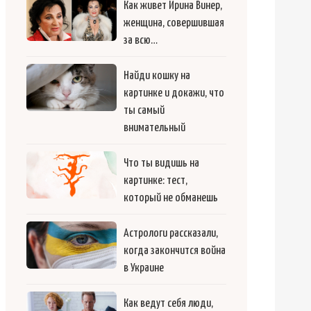
Как живет Ирина Винер,
женщина, совершившая
за всю…
Найди кошку на
картинке и докажи, что
ты самый
внимательный
Что ты видишь на
картинке: тест,
который не обманешь
Астрологи рассказали,
когда закончится война
в Украине
Как ведут себя люди,