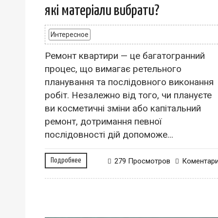
які матеріали вибрати?
Интересное
Ремонт квартири — це багатогранний
процес, що вимагає ретельного
планування та послідовного виконання
робіт. Незалежно від того, чи плануєте
ви косметичні зміни або капітальний
ремонт, дотримання певної
послідовності дій допоможе...
Подробнее
279 Просмотров
Коментар