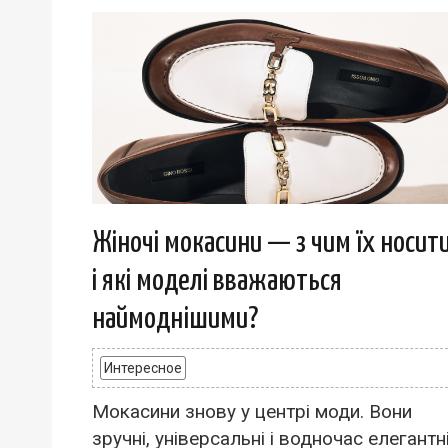
Жіночі мокасини — з чим їх носит
і які моделі вважаються
наймоднішими?
Интересное
Мокасини знову у центрі моди. Вони
зручні, універсальні і водночас елегантні