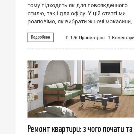
тому підходять як для повсякденного
стилю, так і для офісу. У цій статті ми
розповімо, як вибрати жіночі мокасини,..
Подробнее
176 Просмотров
Коментар
Ремонт квартири: з чого почати та