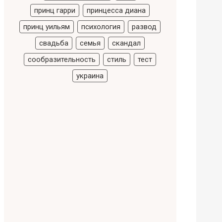
принц гарри
принцесса диана
принц уильям
психология
развод
свадьба
семья
скандал
сообразительность
стиль
тест
украина