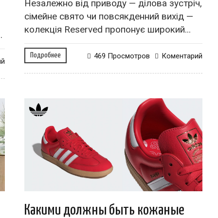
Незалежно від приводу — ділова зустріч,
сімейне свято чи повсякденний вихід —
колекція Reserved пропонує широкий...
.
Подробнее
469 Просмотров
Коментарий
ий
Какими должны быть кожаные