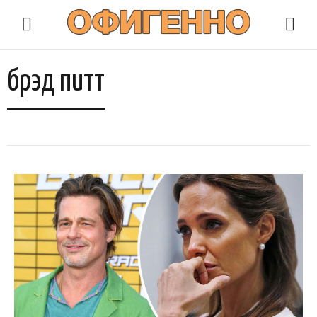
брэд питт