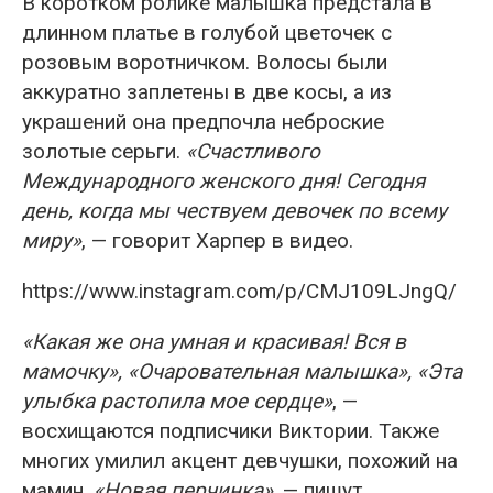
В коротком ролике малышка предстала в
длинном платье в голубой цветочек с
розовым воротничком. Волосы были
аккуратно заплетены в две косы, а из
украшений она предпочла неброские
золотые серьги.
«Счастливого
Международного женского дня! Сегодня
день, когда мы чествуем девочек по всему
миру»
, — говорит Харпер в видео.
https://www.instagram.com/p/CMJ109LJngQ/
«Какая же она умная и красивая! Вся в
мамочку», «Очаровательная малышка», «Эта
улыбка растопила мое сердце»
, —
восхищаются подписчики Виктории. Также
многих умилил акцент девчушки, похожий на
мамин.
«Новая перчинка»
, — пишут