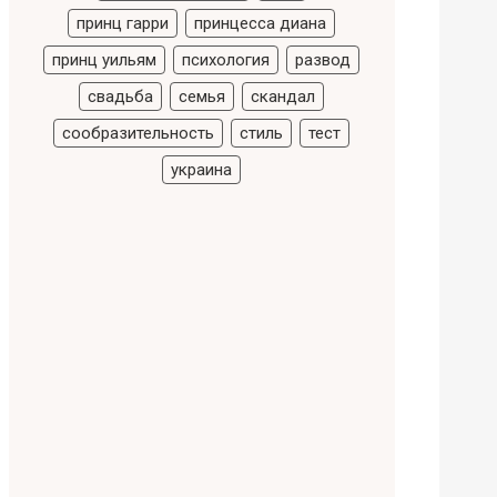
принц гарри
принцесса диана
принц уильям
психология
развод
свадьба
семья
скандал
сообразительность
стиль
тест
украина