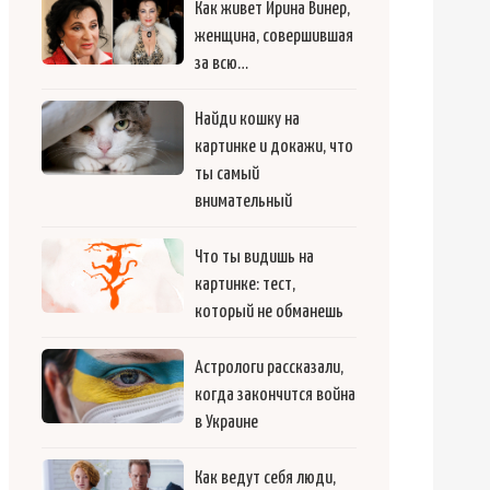
Как живет Ирина Винер,
женщина, совершившая
за всю…
Найди кошку на
картинке и докажи, что
ты самый
внимательный
Что ты видишь на
картинке: тест,
который не обманешь
Астрологи рассказали,
когда закончится война
в Украине
Как ведут себя люди,