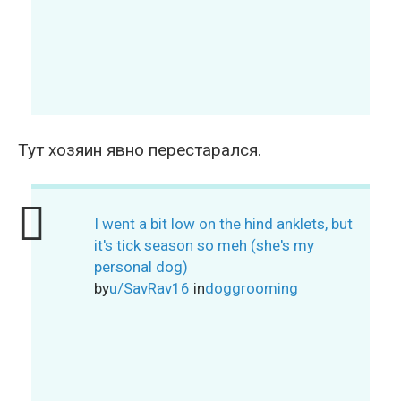
Тут хозяин явно перестарался.
I went a bit low on the hind anklets, but
it's tick season so meh (she's my
personal dog)
by
u/SavRav16
in
doggrooming