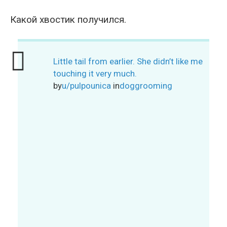
Какой хвостик получился.
Little tail from earlier. She didn’t like me
touching it very much.
by
u/pulpounica
in
doggrooming