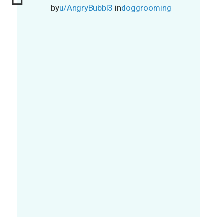
by
u/AngryBubbl3
in
doggrooming