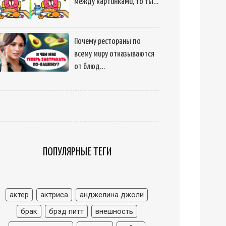
между картинками, то ты…
Почему рестораны по
всему миру отказываются
от блюд…
ПОПУЛЯРНЫЕ ТЕГИ
актер
актриса
анджелина джоли
брак
брэд питт
внешность