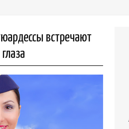
тюардессы встречают
 глаза