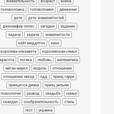
внимательность
возраст
война
головоломка
головоломки
движение
дети
дети знаменитостей
дженнифер лопес
загадки
задание
задача
задачи
знаменитости
кейт миддлтон
кино
королева елизавета
королевская семья
красота
логика
любовь
математика
меган маркл
модель
отношения
отношения звезд
пдд
принц гарри
принцесса диана
принц уильям
психология
развод
свадьба
семья
скандал
сообразительность
стиль
тест
украина