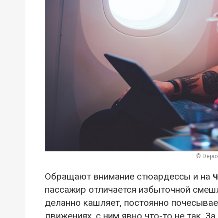
© Depos
Обращают внимание стюардессы и на
ч
пассажир отличается избыточной смеш
деланно кашляет, постоянно почесывает
движениях, с ним явно что-то не так. 