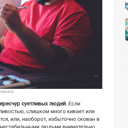
itphotos
ересчур суетливых людей
. Если
ливостью, слишком много кивает или
ся, или, наоборот, избыточно скован в
За нестабильными людьми внимательно