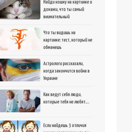
Найди кошку на картинке и
докажи, что ты самый
внимательный
Что ты видишь на
картинке: тест, который не
обманешь
Астрологи рассказали,
когда закончится война в
Украине
Как ведут себя люди,
которые тебя не любят.…
Если найдешь 3 отличия