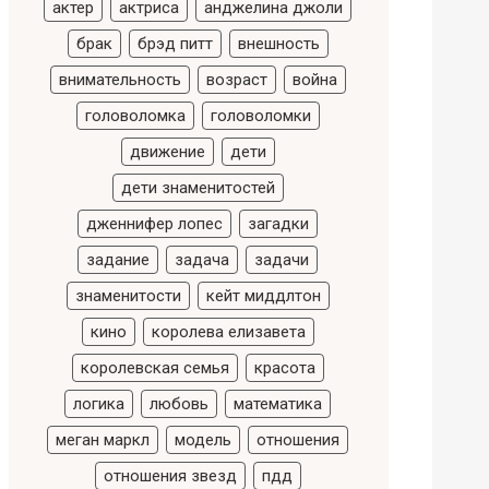
актер
актриса
анджелина джоли
брак
брэд питт
внешность
внимательность
возраст
война
головоломка
головоломки
движение
дети
дети знаменитостей
дженнифер лопес
загадки
задание
задача
задачи
знаменитости
кейт миддлтон
кино
королева елизавета
королевская семья
красота
логика
любовь
математика
меган маркл
модель
отношения
отношения звезд
пдд