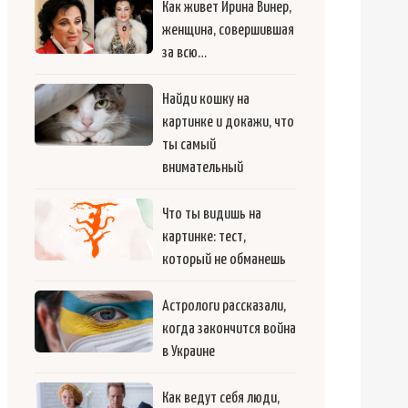
Как живет Ирина Винер,
женщина, совершившая
за всю…
Найди кошку на
картинке и докажи, что
ты самый
внимательный
Что ты видишь на
картинке: тест,
который не обманешь
Астрологи рассказали,
когда закончится война
в Украине
Как ведут себя люди,