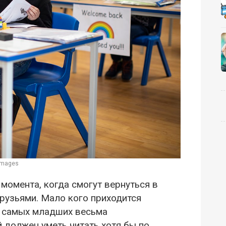
Images
 момента, когда смогут вернуться в
друзьями. Мало кого приходится
 у самых младших весьма
 должен уметь читать хотя бы по