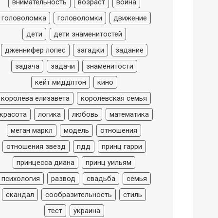
внимательность
возраст
война
головоломка
головоломки
движение
дети
дети знаменитостей
дженнифер лопес
загадки
задание
задача
задачи
знаменитости
кейт миддлтон
кино
королева елизавета
королевская семья
красота
логика
любовь
математика
меган маркл
модель
отношения
отношения звезд
пдд
принц гарри
принцесса диана
принц уильям
психология
развод
свадьба
семья
скандал
сообразительность
стиль
тест
украина