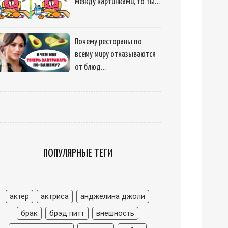
между картинками, то ты…
Почему рестораны по
всему миру отказываются
от блюд…
ПОПУЛЯРНЫЕ ТЕГИ
актер
актриса
анджелина джоли
брак
брэд питт
внешность