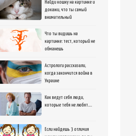
Найди кошку на картинке и
докажи, что ты самый
внимательный
Что ты видишь на
картинке: тест, который не
обманешь
Астрологи рассказали,
когда закончится война в
Украине
Как ведут себя люди,
которые тебя не любят.…
Если найдешь 3 отличия