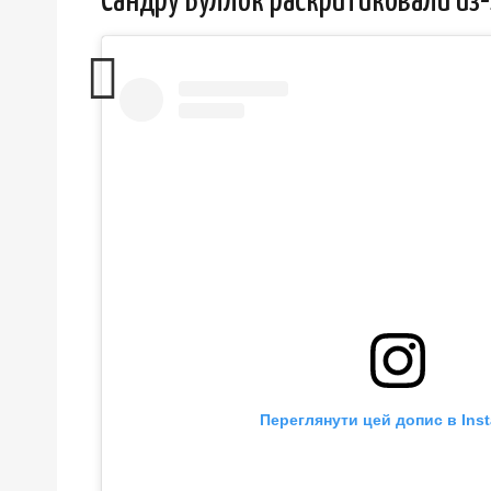
Сандру Буллок раскритиковали из
Переглянути цей допис в Ins