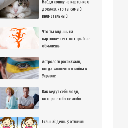
Найди кошку на картинке и
докажи, что ты самый
внимательный
Что ты видишь на
картинке: тест, который не
обманешь
Астрологи рассказали,
когда закончится война в
Украине
Как ведут себя люди,
которые тебя не любят.…
Если найдешь 3 отличия