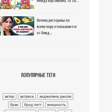
между картинками, то ты…
Почему рестораны по
всему миру отказываются
от блюд…
ПОПУЛЯРНЫЕ ТЕГИ
актер
актриса
анджелина джоли
брак
брэд питт
внешность