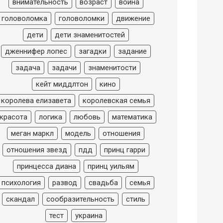
внимательность
возраст
война
головоломка
головоломки
движение
дети
дети знаменитостей
дженнифер лопес
загадки
задание
задача
задачи
знаменитости
кейт миддлтон
кино
королева елизавета
королевская семья
красота
логика
любовь
математика
меган маркл
модель
отношения
отношения звезд
пдд
принц гарри
принцесса диана
принц уильям
психология
развод
свадьба
семья
скандал
сообразительность
стиль
тест
украина