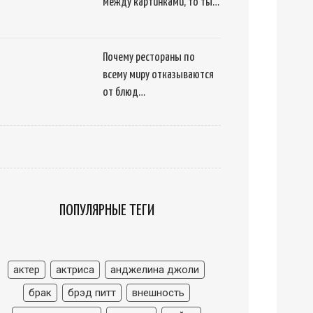
между картинками, то ты…
Почему рестораны по
всему миру отказываются
от блюд…
ПОПУЛЯРНЫЕ ТЕГИ
актер
актриса
анджелина джоли
брак
брэд питт
внешность