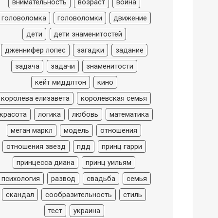
внимательность
возраст
война
головоломка
головоломки
движение
дети
дети знаменитостей
дженнифер лопес
загадки
задание
задача
задачи
знаменитости
кейт миддлтон
кино
королева елизавета
королевская семья
красота
логика
любовь
математика
меган маркл
модель
отношения
отношения звезд
пдд
принц гарри
принцесса диана
принц уильям
психология
развод
свадьба
семья
скандал
сообразительность
стиль
тест
украина