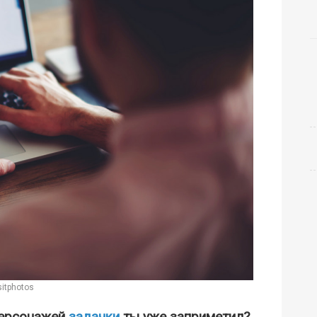
itphotos
персонажей
задачки
ты уже заприметил?