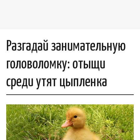
Разгадай занимательную
головоломку: отыщи
среди утят цыпленка