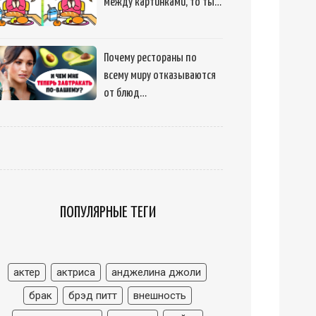
между картинками, то ты…
Почему рестораны по
всему миру отказываются
от блюд…
ПОПУЛЯРНЫЕ ТЕГИ
актер
актриса
анджелина джоли
брак
брэд питт
внешность