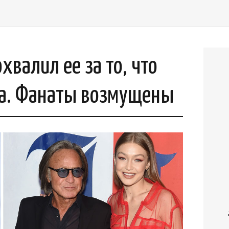
валил ее за то, что
ама. Фанаты возмущены