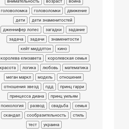
внимательность
возраст
война
головоломка
головоломки
движение
дети
дети знаменитостей
дженнифер лопес
загадки
задание
задача
задачи
знаменитости
кейт миддлтон
кино
королева елизавета
королевская семья
красота
логика
любовь
математика
меган маркл
модель
отношения
отношения звезд
пдд
принц гарри
принцесса диана
принц уильям
психология
развод
свадьба
семья
скандал
сообразительность
стиль
тест
украина