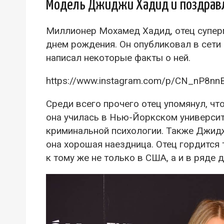
Модель Джиджи Хадид и поздрав
Миллионер Мохамед Хадид, отец суперм
днем рождения. Он опубликовал в сети
написал некоторые факты о ней.
https://www.instagram.com/p/CN_nP8nn
Среди всего прочего отец упомянул, чт
она училась в Нью-Йоркском университ
криминальной психологии. Также Джидж
она хорошая наездница. Отец гордится 
к тому же не только в США, а и в ряде д