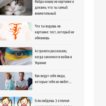
Найди кошку на картинке и
докажи, что ты самый
внимательный
Что ты видишь на
картинке: тест, который не
обманешь
Астрологи рассказали,
когда закончится война в
Украине
Как ведут себя люди,
которые тебя не любят.…
Если найдешь 3 отличия