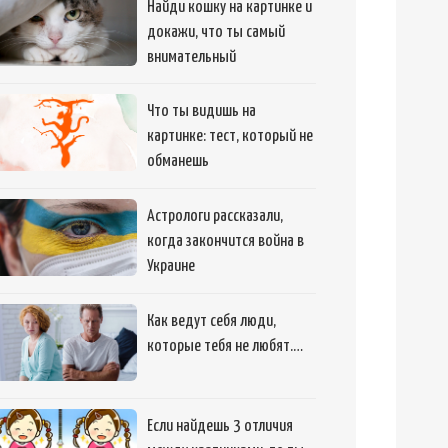
Найди кошку на картинке и
докажи, что ты самый
внимательный
Что ты видишь на
картинке: тест, который не
обманешь
Астрологи рассказали,
когда закончится война в
Украине
Как ведут себя люди,
которые тебя не любят.…
Если найдешь 3 отличия