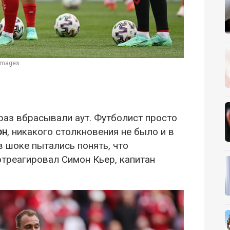
 Images
раз вбрасывали аут. Футболист просто
он
, никакого столкновения не было и в
в шоке пытались понять, что
треагировал Симон Кьер, капитан