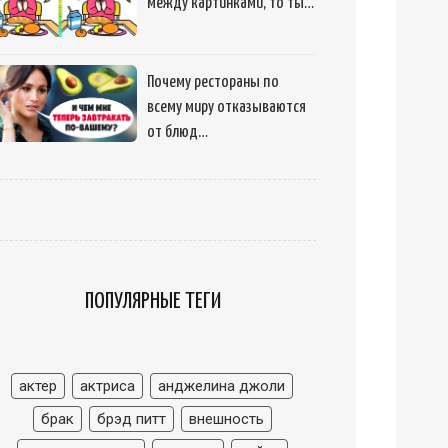
между картинками, то ты…
Почему рестораны по
всему миру отказываются
от блюд…
ПОПУЛЯРНЫЕ ТЕГИ
актер
актриса
анджелина джоли
брак
брэд питт
внешность