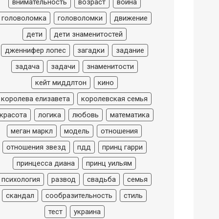
внимательность
возраст
война
головоломка
головоломки
движение
дети
дети знаменитостей
дженнифер лопес
загадки
задание
задача
задачи
знаменитости
кейт миддлтон
кино
королева елизавета
королевская семья
красота
логика
любовь
математика
меган маркл
модель
отношения
отношения звезд
пдд
принц гарри
принцесса диана
принц уильям
психология
развод
свадьба
семья
скандал
сообразительность
стиль
тест
украина