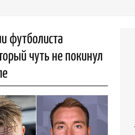
ии футболиста
оторый чуть не покинул
ле