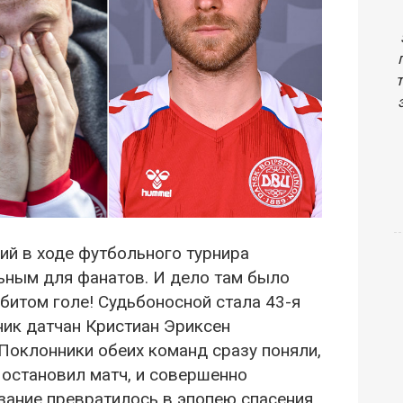
ий в ходе футбольного турнира
ьным для фанатов. И дело там было
абитом голе! Судьбоносной стала 43-я
ник датчан Кристиан Эриксен
 Поклонники обеих команд сразу поняли,
 остановил матч, и совершенно
зание превратилось в эпопею спасения