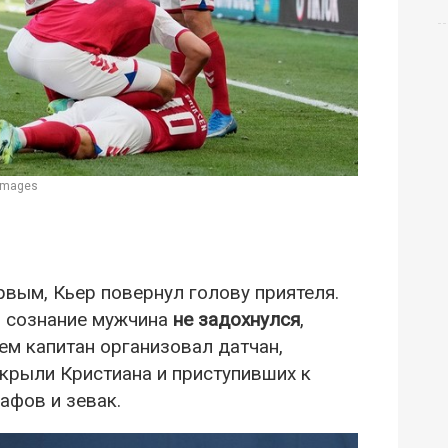
 Images
вым, Кьер повернул голову приятеля.
й сознание мужчина
не задохнулся
,
м капитан организовал датчан,
акрыли Кристиана и приступивших к
афов и зевак.