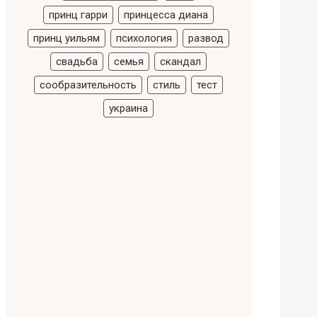
принц гарри
принцесса диана
принц уильям
психология
развод
свадьба
семья
скандал
сообразительность
стиль
тест
украина