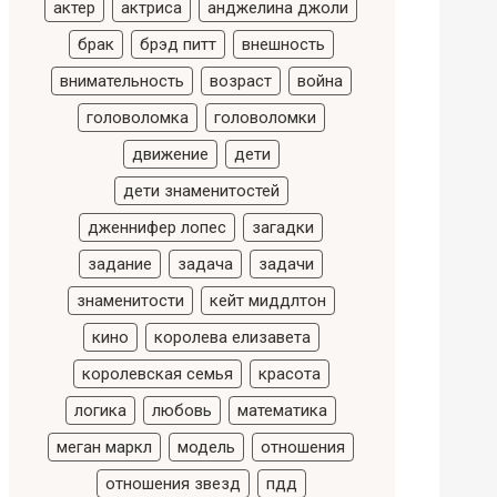
актер
актриса
анджелина джоли
брак
брэд питт
внешность
внимательность
возраст
война
головоломка
головоломки
движение
дети
дети знаменитостей
дженнифер лопес
загадки
задание
задача
задачи
знаменитости
кейт миддлтон
кино
королева елизавета
королевская семья
красота
логика
любовь
математика
меган маркл
модель
отношения
отношения звезд
пдд