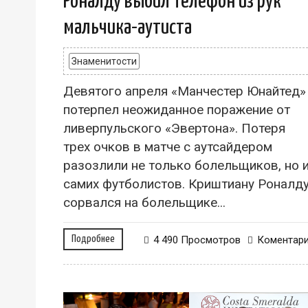
Роналду выбил телефон из рук
мальчика-аутиста
Знаменитости
Девятого апреля «Манчестер Юнайтед»
потерпел неожиданное поражение от
ливерпульского «Эвертона». Потеря
трех очков в матче с аутсайдером
разозлили не только болельщиков, но 
самих футболистов. Криштиану Роналд
сорвался на болельщике...
Подробнее
4 490 Просмотров
Коментар