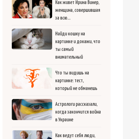
Как живет Ирина Винер,
женщина, совершившая
за всю…
Найди кошку на
картинке и докажи, что
ты самый
внимательный
Что ты видишь на
картинке: тест,
который не обманешь
Астрологи рассказали,
когда закончится война
в Украине
Как ведут себя люди,