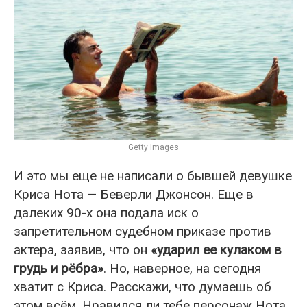
Getty Images
И это мы еще не написали о бывшей девушке
Криса Нота — Беверли Джонсон. Еще в
далеких 90-х она подала иск о
запретительном судебном приказе против
актера, заявив, что он
«ударил ее кулаком в
грудь и рёбра»
. Но, наверное, на сегодня
хватит с Криса. Расскажи, что думаешь об
этом всём. Нравился ли тебе персонаж Нота