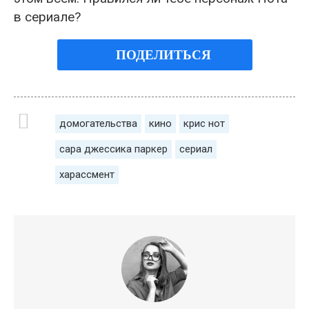
в сериале?
ПОДЕЛИТЬСЯ
домогательства
кино
крис нот
сара джессика паркер
сериал
харассмент