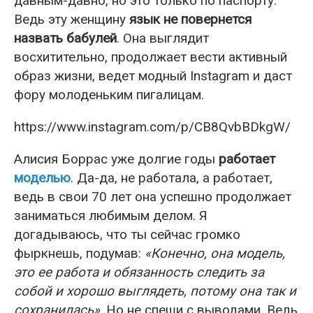
давным-давно, но это только по паспорту.
Ведь эту женщину
язык не повернется
назвать бабулей
. Она выглядит
восхитительно, продолжает вести активный
образ жизни, ведет модный Instagram и даст
фору молоденьким пигалицам.
https://www.instagram.com/p/CB8QvbBDkgW/
Алисия Боррас уже долгие годы
работает
моделью
. Да-да, не работала, а работает,
ведь в свои 70 лет она успешно продолжает
заниматься любимым делом. Я
догадываюсь, что ты сейчас громко
фыркнешь, подумав:
«Конечно, она модель,
это ее работа и обязанность следить за
собой и хорошо выглядеть, потому она так и
сохранилась»
. Но не спеши с выводами. Ведь