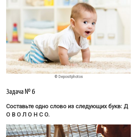
© Depositphotos
Задача № 6
Составьте одно слово из следующих букв:
Д
О В О Л О Н С О
.