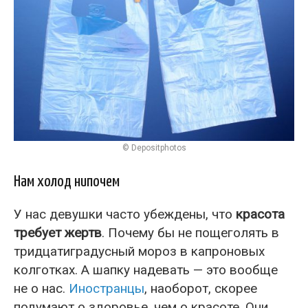
© Depositphotos
Нам холод нипочем
У нас девушки часто убеждены, что
красота
требует жертв
. Почему бы не пощеголять в
тридцатиградусный мороз в капроновых
колготках. А шапку надевать — это вообще
не о нас.
Иностранцы
, наоборот, скорее
подумают о здоровье, чем о красоте. Они