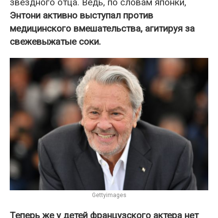
звездного отца. Ведь, по словам японки,
Энтони активно выступал против
медицинского вмешательства, агитируя за
свежевыжатые соки.
Gettyimages
Теперь же у детей французского актера нет