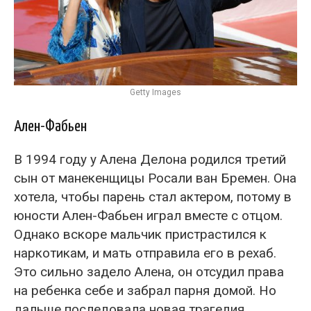
Getty Images
Ален-Фабьен
В 1994 году у Алена Делона родился третий
сын от манекенщицы Росали ван Бремен. Она
хотела, чтобы парень стал актером, потому в
юности Ален-Фабьен играл вместе с отцом.
Однако вскоре мальчик пристрастился к
наркотикам, и мать отправила его в рехаб.
Это сильно задело Алена, он отсудил права
на ребенка себе и забрал парня домой. Но
дальше последовала новая трагедия.