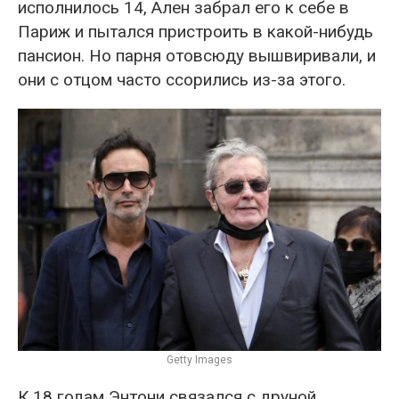
исполнилось 14, Ален забрал его к себе в
Париж и пытался пристроить в какой-нибудь
пансион. Но парня отовсюду вышвиривали, и
они с отцом часто ссорились из-за этого.
Getty Images
К 18 годам Энтони связался с друной