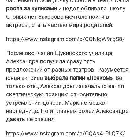
частенько брали дочку с собой в театр. Саша
росла за кулисами
и недолюбливала школу.
С юных лет Захарова мечтала пойти в
актрисы, стать частью мира родителей.
https://www.instagram.com/p/CQNlgW9rgS8/
После окончания Щукинского училища
Александра получила сразу пять
предложений от разных театров! Разумеется,
юная актриса
выбрала папин «Ленком»
. Вот
только отец Александры изначально занял
скептическую позицию относительно
устремлений дочери. Марк не мешал
наследнице. Но и главных ролей Александре
давать не спешил.
https://www.instagram.com/p/CQAs4-PLQ7K/