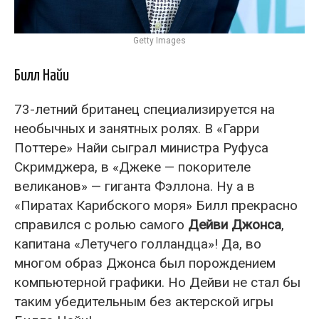
Getty Images
Билл Найи
73-летний британец специализируется на
необычных и занятных ролях. В «Гарри
Поттере» Найи сыграл министра Руфуса
Скримджера, в «Джеке — покорителе
великанов» — гиганта Фэллона. Ну а в
«Пиратах Карибского моря» Билл прекрасно
справился с ролью самого
Дейви Джонса
,
капитана «Летучего голландца»! Да, во
многом образ Джонса был порождением
компьютерной графики. Но Дейви не стал бы
таким убедительным без актерской игры