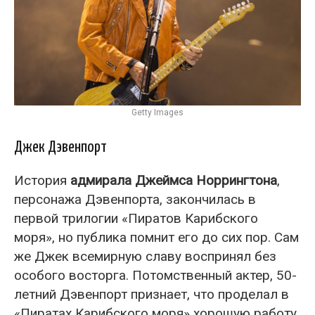
Getty Images
Джек Дэвенпорт
История
адмирала Джеймса Норрингтона
,
персонажа Дэвенпорта, закончилась в
первой трилогии «Пиратов Карибского
моря», но публика помнит его до сих пор. Сам
же Джек всемирную славу воспринял без
особого восторга. Потомственный актер, 50-
летний Дэвенпорт признает, что проделал в
«Пиратах Карибского моря» хорошую работу.