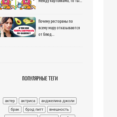
между картинками, то ты…
Почему рестораны по
всему миру отказываются
от блюд…
ПОПУЛЯРНЫЕ ТЕГИ
актер
актриса
анджелина джоли
брак
брэд питт
внешность