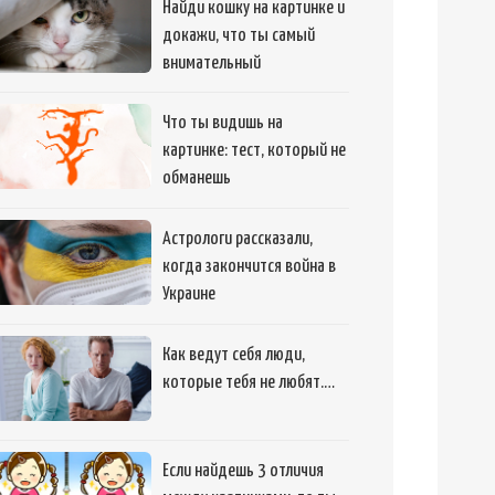
Найди кошку на картинке и
докажи, что ты самый
внимательный
Что ты видишь на
картинке: тест, который не
обманешь
Астрологи рассказали,
когда закончится война в
Украине
Как ведут себя люди,
которые тебя не любят.…
Если найдешь 3 отличия