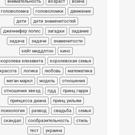
внимательность
возраст
война
головоломка
головоломки
движение
дети
дети знаменитостей
дженнифер лопес
загадки
задание
задача
задачи
знаменитости
кейт миддлтон
кино
королева елизавета
королевская семья
красота
логика
любовь
математика
меган маркл
модель
отношения
отношения звезд
пдд
принц гарри
принцесса диана
принц уильям
психология
развод
свадьба
семья
скандал
сообразительность
стиль
тест
украина