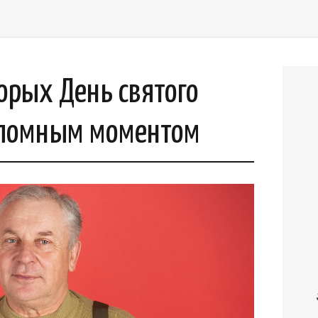
торых День святого
еломным моментом