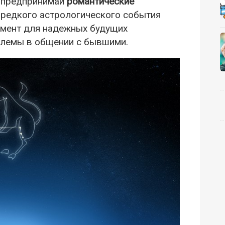
, предпринимай
романтические
т редкого астрологического события
амент для надежных будущих
блемы в общении с бывшими.