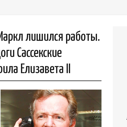
Маркл лишился работы.
оги Сассекские
оила Елизавета II