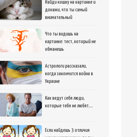
Найди кошку на картинке и
докажи, что ты самый
внимательный
Что ты видишь на
картинке: тест, который не
обманешь
Астрологи рассказали,
когда закончится война в
Украине
Как ведут себя люди,
которые тебя не любят.…
Если найдешь 3 отличия