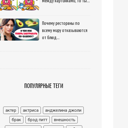
между картинками, то ты…
Почему рестораны по
всему миру отказываются
от блюд…
ПОПУЛЯРНЫЕ ТЕГИ
актер
актриса
анджелина джоли
брак
брэд питт
внешность