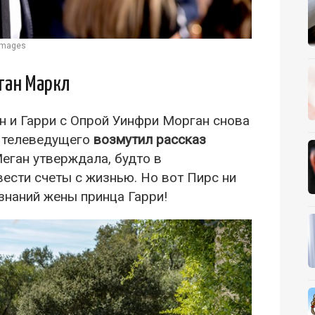
images
ган Маркл
 и Гарри с Опрой Уинфри Морган снова
о телеведущего
возмутил рассказ
Меган утверждала, будто в
ести счеты с жизнью. Но вот Пирс ни
знаний жены принца Гарри!