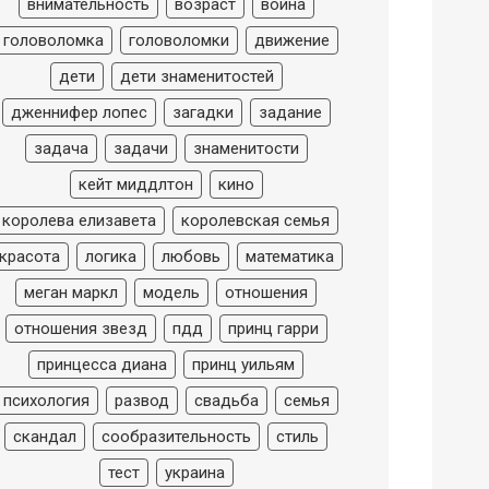
внимательность
возраст
война
головоломка
головоломки
движение
дети
дети знаменитостей
дженнифер лопес
загадки
задание
задача
задачи
знаменитости
кейт миддлтон
кино
королева елизавета
королевская семья
красота
логика
любовь
математика
меган маркл
модель
отношения
отношения звезд
пдд
принц гарри
принцесса диана
принц уильям
психология
развод
свадьба
семья
скандал
сообразительность
стиль
тест
украина