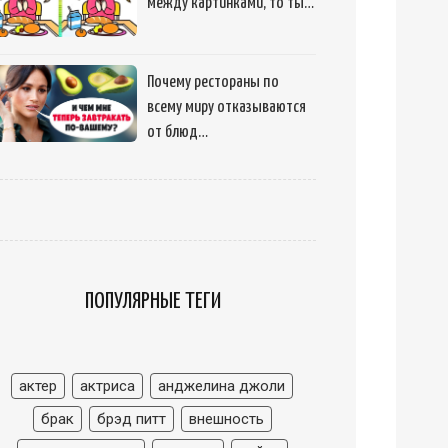
между картинками, то ты…
Почему рестораны по
всему миру отказываются
от блюд…
ПОПУЛЯРНЫЕ ТЕГИ
актер
актриса
анджелина джоли
брак
брэд питт
внешность