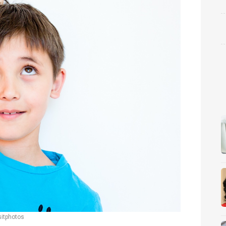
itphotos