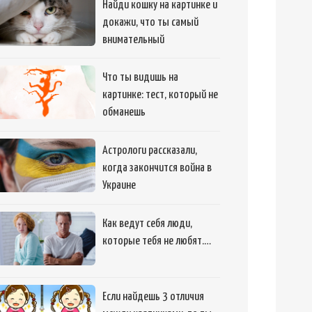
Найди кошку на картинке и
докажи, что ты самый
внимательный
Что ты видишь на
картинке: тест, который не
обманешь
Астрологи рассказали,
когда закончится война в
Украине
Как ведут себя люди,
которые тебя не любят.…
Если найдешь 3 отличия