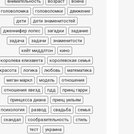
внимательность
возраст
война
головоломка
головоломки
движение
дети
дети знаменитостей
дженнифер лопес
загадки
задание
задача
задачи
знаменитости
кейт миддлтон
кино
королева елизавета
королевская семья
красота
логика
любовь
математика
меган маркл
модель
отношения
отношения звезд
пдд
принц гарри
принцесса диана
принц уильям
психология
развод
свадьба
семья
скандал
сообразительность
стиль
тест
украина