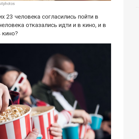
itphotos
них 23 человека согласились пойти в
 человека отказались идти и в кино, и в
в кино?