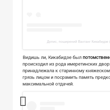
Допис, поширений Вахтанг Кикабидзе 
Видишь ли, Кикабидзе был
потомствен
происходил из рода имеретинских двор
принадлежала к старинному княжескому
грязь лицом и посрамить память предко
максимальной отдачей.