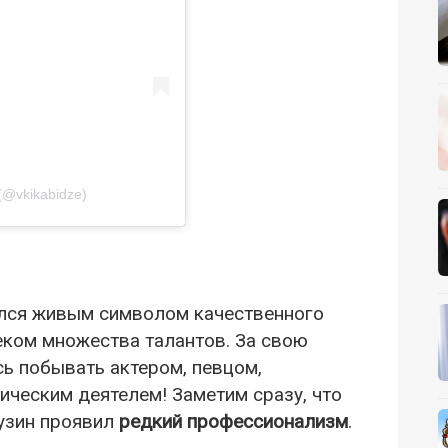
(@vkikabidze)
ался живым символом качественного
еком множества талантов. За свою
ь побывать актером, певцом,
ическим деятелем! Заметим сразу, что
рузин проявил
редкий профессионализм
.