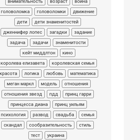
внимательность
возраст
война
головоломка
головоломки
движение
дети
дети знаменитостей
дженнифер лопес
загадки
задание
задача
задачи
знаменитости
кейт миддлтон
кино
королева елизавета
королевская семья
красота
логика
любовь
математика
меган маркл
модель
отношения
отношения звезд
пдд
принц гарри
принцесса диана
принц уильям
психология
развод
свадьба
семья
скандал
сообразительность
стиль
тест
украина