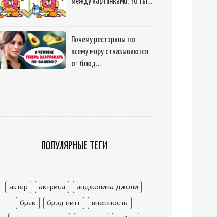
между картинками, то ты…
Почему рестораны по
всему миру отказываются
от блюд…
ПОПУЛЯРНЫЕ ТЕГИ
актер
актриса
анджелина джоли
брак
брэд питт
внешность