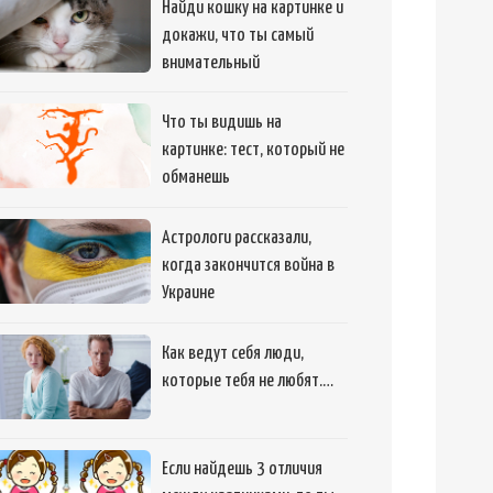
Найди кошку на картинке и
докажи, что ты самый
внимательный
Что ты видишь на
картинке: тест, который не
обманешь
Астрологи рассказали,
когда закончится война в
Украине
Как ведут себя люди,
которые тебя не любят.…
Если найдешь 3 отличия