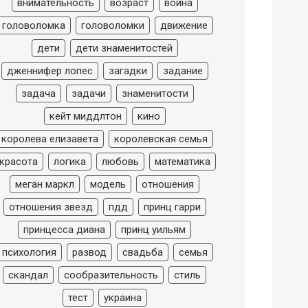
внимательность
возраст
война
головоломка
головоломки
движение
дети
дети знаменитостей
дженнифер лопес
загадки
задание
задача
задачи
знаменитости
кейт миддлтон
кино
королева елизавета
королевская семья
красота
логика
любовь
математика
меган маркл
модель
отношения
отношения звезд
пдд
принц гарри
принцесса диана
принц уильям
психология
развод
свадьба
семья
скандал
сообразительность
стиль
тест
украина