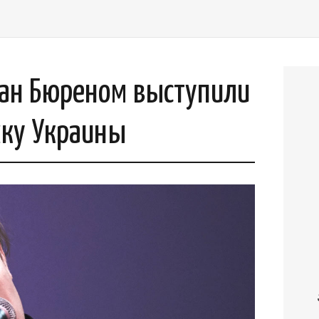
ван Бюреном выступили
жку Украины