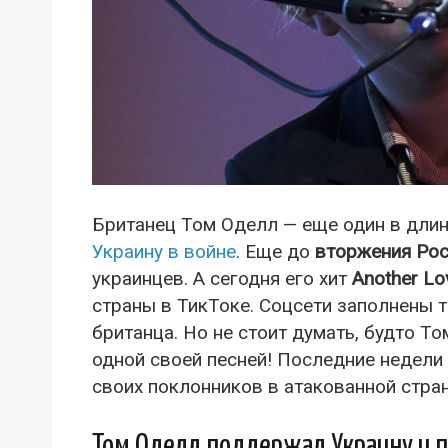
Британец Том Оделл — еще один в длин
Украину в войне
. Еще до
вторжения Ро
украинцев. А сегодня его хит
Another Lo
страны в ТикТоке. Соцсети заполнены 
британца. Но не стоит думать, будто 
одной своей песней! Последние недели
своих поклонников в атакованной стран
Том Оделл поддержал Украину и