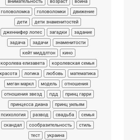
внимательность
возраст
война
головоломка
головоломки
движение
дети
дети знаменитостей
дженнифер лопес
загадки
задание
задача
задачи
знаменитости
кейт миддлтон
кино
королева елизавета
королевская семья
красота
логика
любовь
математика
меган маркл
модель
отношения
отношения звезд
пдд
принц гарри
принцесса диана
принц уильям
психология
развод
свадьба
семья
скандал
сообразительность
стиль
тест
украина