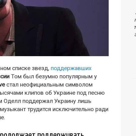
ном списке звезд,
поддержавших
ссии
Том был безумно популярным у
ve
стал неофициальным символом
тысячами клипов об Украине под песню
Том Оделл поддержал Украину лишь
 музыкант трудится исключительно ради
е.
 продолжает поддерживать