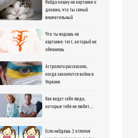
Найди кошку на картинке и
докажи, что ты самый
внимательный
Что ты видишь на
картинке: тест, который не
обманешь
Астрологи рассказали,
когда закончится война в
Украине
Как ведут себя люди,
которые тебя не любят.…
Если найдешь 3 отличия