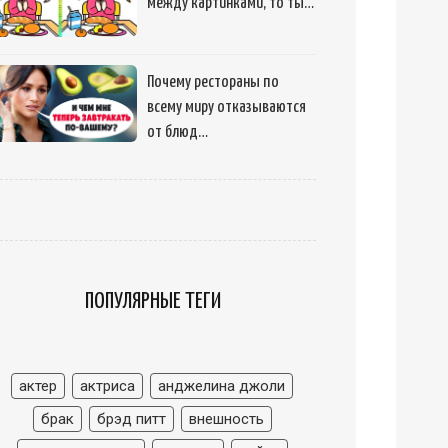
между картинками, то ты…
Почему рестораны по
всему миру отказываются
от блюд…
ПОПУЛЯРНЫЕ ТЕГИ
актер
актриса
анджелина джоли
брак
брэд питт
внешность