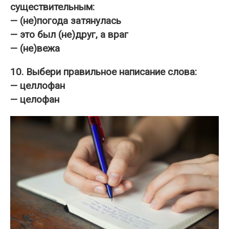
существительным:
— (не)погода затянулась
— это был (не)друг, а враг
— (не)вежа
10. Выбери правильное написание слова:
— целлофан
— целофан