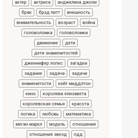
актер
актриса
анджелина джоли
брак
брэд питт
внешность
внимательность
возраст
война
головоломка
головоломки
движение
дети
дети знаменитостей
дженнифер лопес
загадки
задание
задача
задачи
знаменитости
кейт миддлтон
кино
королева елизавета
королевская семья
красота
логика
любовь
математика
меган маркл
модель
отношения
отношения звезд
пдд