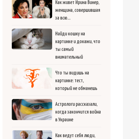
Как живет Ирина Винер,
женщина, совершившая
за всю…
Найди кошку на
картинке и докажи, что
ты самый
внимательный
Что ты видишь на
картинке: тест,
который не обманешь
Астрологи рассказали,
когда закончится война
в Украине
Как ведут себя люди,