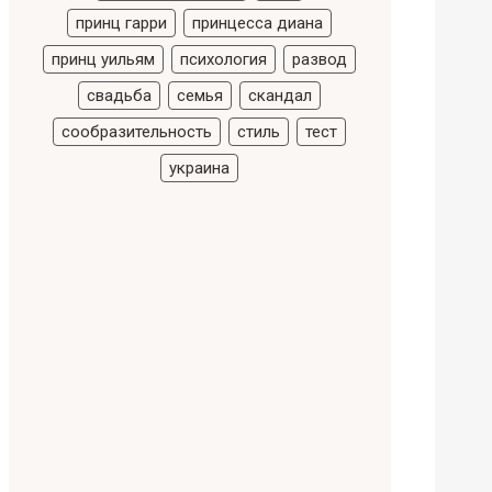
принц гарри
принцесса диана
принц уильям
психология
развод
свадьба
семья
скандал
сообразительность
стиль
тест
украина