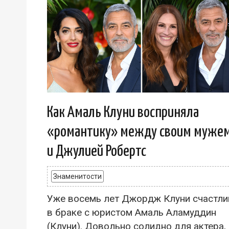
Как Амаль Клуни восприняла
«романтику» между своим муже
и Джулией Робертс
Знаменитости
Уже восемь лет Джордж Клуни счастли
в браке с юристом Амаль Аламуддин
(Клуни). Довольно солидно для актера,