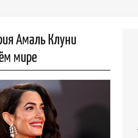
рия Амаль Клуни
сём мире