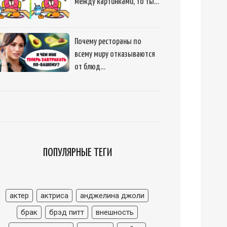
между картинками, то ты…
Почему рестораны по
всему миру отказываются
от блюд…
ПОПУЛЯРНЫЕ ТЕГИ
актер
актриса
анджелина джоли
брак
брэд питт
внешность