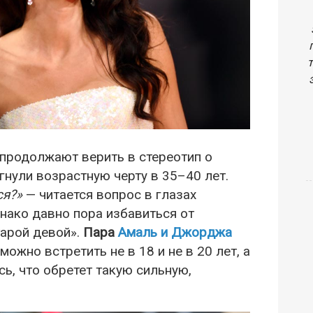
продолжают верить в стереотип о
нули возрастную черту в 35–40 лет.
ся?»
— читается вопрос в глазах
нако давно пора избавиться от
тарой девой».
Пара
Амаль и Джорджа
ожно встретить не в 18 и не в 20 лет, а
сь, что обретет такую сильную,