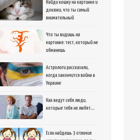
Найди кошку на картинке и
докажи, что ты самый
внимательный
Что ты видишь на
картинке: тест, который не
обманешь
Астрологи рассказали,
когда закончится война в
Украине
Как ведут себя люди,
которые тебя не любят.…
Если найдешь 3 отличия