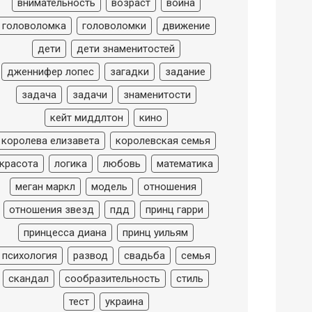
внимательность
возраст
война
головоломка
головоломки
движение
дети
дети знаменитостей
дженнифер лопес
загадки
задание
задача
задачи
знаменитости
кейт миддлтон
кино
королева елизавета
королевская семья
красота
логика
любовь
математика
меган маркл
модель
отношения
отношения звезд
пдд
принц гарри
принцесса диана
принц уильям
психология
развод
свадьба
семья
скандал
сообразительность
стиль
тест
украина