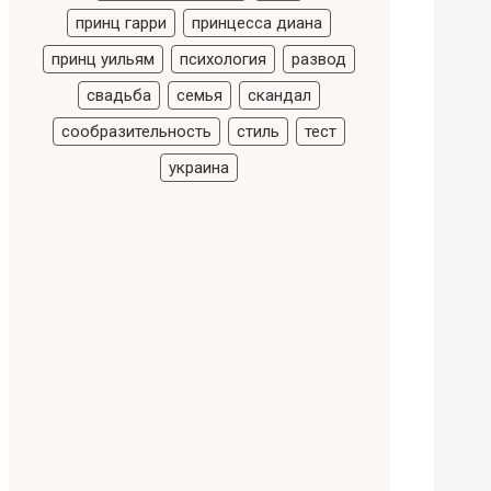
принц гарри
принцесса диана
принц уильям
психология
развод
свадьба
семья
скандал
сообразительность
стиль
тест
украина