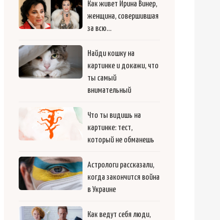
Как живет Ирина Винер,
женщина, совершившая
за всю…
Найди кошку на
картинке и докажи, что
ты самый
внимательный
Что ты видишь на
картинке: тест,
который не обманешь
Астрологи рассказали,
когда закончится война
в Украине
Как ведут себя люди,