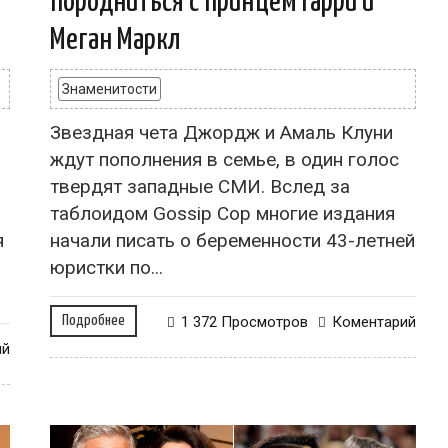
породниться с принцем Гарри и
Меган Маркл
Знаменитости
Звездная чета Джордж и Амаль Клуни
ждут пополнения в семье, в один голос
твердят западные СМИ. Вслед за
таблоидом Gossip Cop многие издания
я
начали писать о беременности 43-летней
юристки по...
Подробнее
1 372 Просмотров
Коментарий
ий