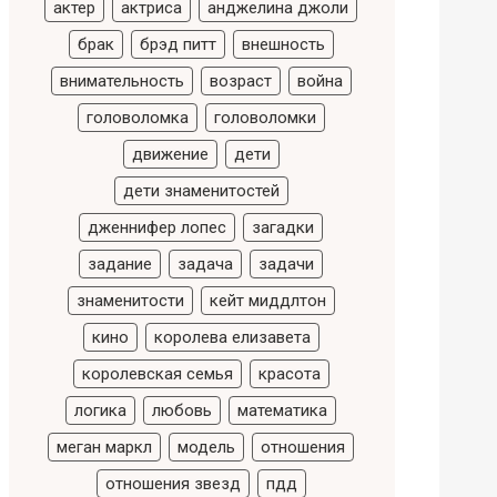
актер
актриса
анджелина джоли
брак
брэд питт
внешность
внимательность
возраст
война
головоломка
головоломки
движение
дети
дети знаменитостей
дженнифер лопес
загадки
задание
задача
задачи
знаменитости
кейт миддлтон
кино
королева елизавета
королевская семья
красота
логика
любовь
математика
меган маркл
модель
отношения
отношения звезд
пдд