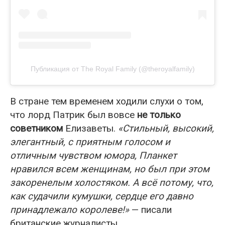
Публикация от The Royal Family (@theroyalfamily)
В стране тем временем ходили слухи о том,
что лорд Патрик был вовсе
не только
советником
Елизаветы.
«Стильный, высокий,
элегантный, с приятным голосом и
отличным чувством юмора, Планкет
нравился всем женщинам, но был при этом
закоренелым холостяком. А всё потому, что,
как судачили кумушки, сердце его давно
принадлежало королеве!»
— писали
британские журналисты.