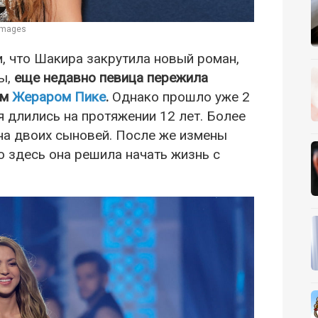
images
м, что Шакира закрутила новый роман,
бы,
еще недавно певица пережила
ом
Жераром Пике
.
Однако прошло уже 2
я длились на протяжении 12 лет. Более
ена двоих сыновей. После же измены
о здесь она решила начать жизнь с