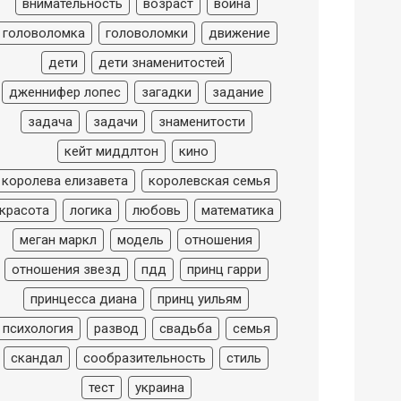
внимательность
возраст
война
головоломка
головоломки
движение
дети
дети знаменитостей
дженнифер лопес
загадки
задание
задача
задачи
знаменитости
кейт миддлтон
кино
королева елизавета
королевская семья
красота
логика
любовь
математика
меган маркл
модель
отношения
отношения звезд
пдд
принц гарри
принцесса диана
принц уильям
психология
развод
свадьба
семья
скандал
сообразительность
стиль
тест
украина