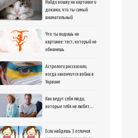
Найди кошку на картинке и
докажи, что ты самый
внимательный
Что ты видишь на
картинке: тест, который не
обманешь
Астрологи рассказали,
когда закончится война в
Украине
Как ведут себя люди,
которые тебя не любят.…
Если найдешь 3 отличия