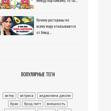
между картинками, то ты…
Почему рестораны по
всему миру отказываются
от блюд…
ПОПУЛЯРНЫЕ ТЕГИ
актер
актриса
анджелина джоли
брак
брэд питт
внешность