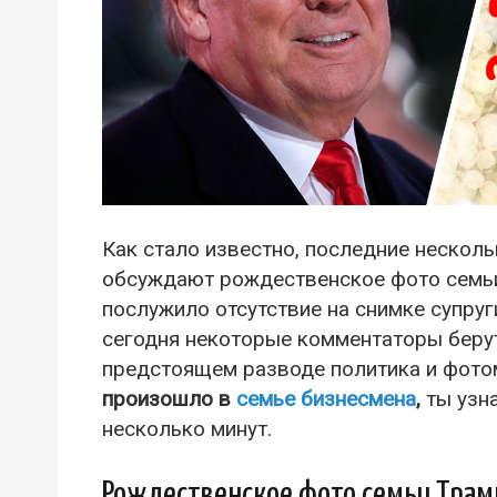
Как стало известно, последние несколь
обсуждают рождественское фото семьи
послужило отсутствие на снимке супру
сегодня некоторые комментаторы берут
предстоящем разводе политика и фото
произошло в
семье бизнесмена
,
ты узн
несколько минут.
Рождественское фото семьи Трам