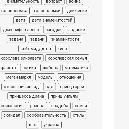
внимательность
возраст
война
головоломка
головоломки
движение
дети
дети знаменитостей
дженнифер лопес
загадки
задание
задача
задачи
знаменитости
кейт миддлтон
кино
королева елизавета
королевская семья
красота
логика
любовь
математика
меган маркл
модель
отношения
отношения звезд
пдд
принц гарри
принцесса диана
принц уильям
психология
развод
свадьба
семья
скандал
сообразительность
стиль
тест
украина