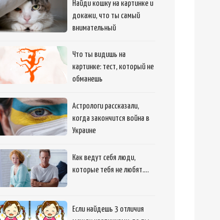
Найди кошку на картинке и
докажи, что ты самый
внимательный
Что ты видишь на
картинке: тест, который не
обманешь
Астрологи рассказали,
когда закончится война в
Украине
Как ведут себя люди,
которые тебя не любят.…
Если найдешь 3 отличия