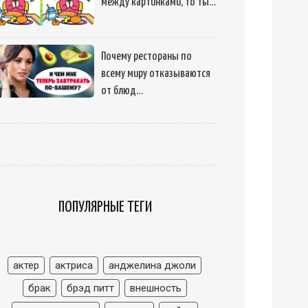
между картинками, то ты…
Почему рестораны по
всему миру отказываются
от блюд…
ПОПУЛЯРНЫЕ ТЕГИ
актер
актриса
анджелина джоли
брак
брэд питт
внешность