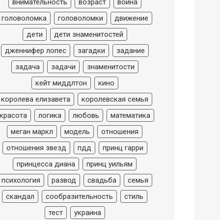
внимательность
возраст
война
головоломка
головоломки
движение
дети
дети знаменитостей
дженнифер лопес
загадки
задание
задача
задачи
знаменитости
кейт миддлтон
кино
королева елизавета
королевская семья
красота
логика
любовь
математика
меган маркл
модель
отношения
отношения звезд
пдд
принц гарри
принцесса диана
принц уильям
психология
развод
свадьба
семья
скандал
сообразительность
стиль
тест
украина