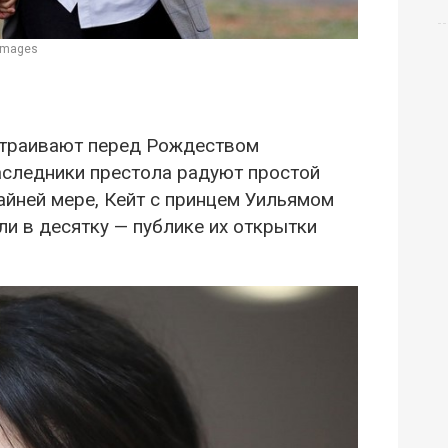
 Images
страивают перед Рождеством
наследники престола радуют простой
айней мере, Кейт с принцем Уильямом
ли в десятку — публике их открытки