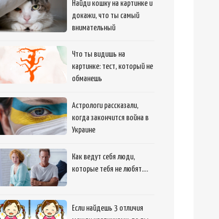
Найди кошку на картинке и
докажи, что ты самый
внимательный
Что ты видишь на
картинке: тест, который не
обманешь
Астрологи рассказали,
когда закончится война в
Украине
Как ведут себя люди,
которые тебя не любят.…
Если найдешь 3 отличия