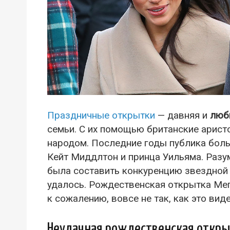
Праздничные открытки
— давняя и
люб
семьи. С их помощью британские арист
народом. Последние годы публика бол
Кейт Миддлтон и принца Уильяма. Разу
была составить конкуренцию звездной п
удалось. Рождественская открытка Мег
к сожалению, вовсе не так, как это вид
Неудачная рождественская откры