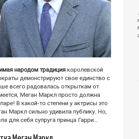
имая народом традиция
королевской
ократы демонстрируют свое единство с
ьше всего радовалась открыткам от
меется, Меган Маркл просто должна
аре! В какой-то степени у актрисы это
ан Маркл сильно удивила публику. Но,
ела для себя супруга принца Гарри…
тка Меган Маркл