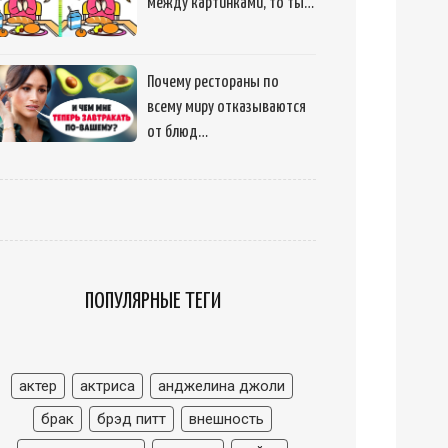
между картинками, то ты…
Почему рестораны по
всему миру отказываются
от блюд…
ПОПУЛЯРНЫЕ ТЕГИ
актер
актриса
анджелина джоли
брак
брэд питт
внешность