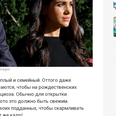
 Images
еплый и семейный. Оттого даже
аются, чтобы на рождественских
циоза. Обычно для открытки
фото это должно быть свежим.
воих подданных, чтобы скармливать
т же кадр!