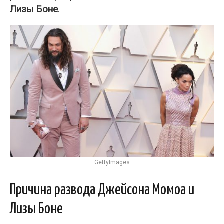
Лизы Боне
.
GettyImages
Причина развода Джейсона Момоа и
Лизы Боне