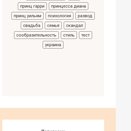
принц гарри
принцесса диана
принц уильям
психология
развод
свадьба
семья
скандал
сообразительность
стиль
тест
украина