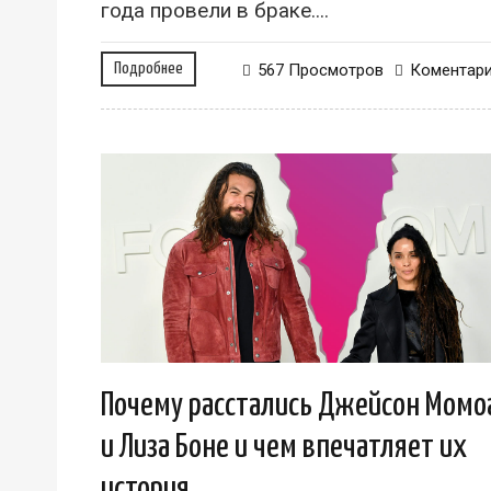
года провели в браке....
Подробнее
567 Просмотров
Коментар
Почему расстались Джейсон Момо
и Лиза Боне и чем впечатляет их
история