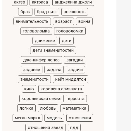
актер
актриса
анджелина джоли
брак
брэд питт
внешность
внимательность
возраст
война
головоломка
головоломки
движение
дети
дети знаменитостей
дженнифер лопес
загадки
задание
задача
задачи
знаменитости
кейт миддлтон
кино
королева елизавета
королевская семья
красота
логика
любовь
математика
меган маркл
модель
отношения
отношения звезд
пдд