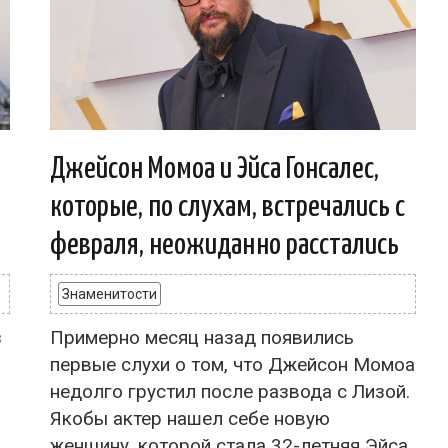
Джейсон Момоа и Эйса Гонсалес,
которые, по слухам, встречались с
февраля, неожиданно расстались
Знаменитости
з
Примерно месяц назад появились
первые слухи о том, что Джейсон Момоа
недолго грустил после развода с Лизой.
в
Якобы актер нашел себе новую
женщину, которой стала 32-летняя Эйса