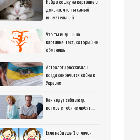
Найди кошку на картинке и
докажи, что ты самый
внимательный
Что ты видишь на
картинке: тест, который не
обманешь
Астрологи рассказали,
когда закончится война в
Украине
Как ведут себя люди,
которые тебя не любят.…
Если найдешь 3 отличия