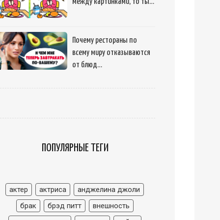
между картинками, то ты…
Почему рестораны по
всему миру отказываются
от блюд…
ПОПУЛЯРНЫЕ ТЕГИ
актер
актриса
анджелина джоли
брак
брэд питт
внешность