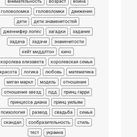
внимательность
возраст
война
головоломка
головоломки
движение
дети
дети знаменитостей
дженнифер лопес
загадки
задание
задача
задачи
знаменитости
кейт миддлтон
кино
королева елизавета
королевская семья
красота
логика
любовь
математика
меган маркл
модель
отношения
отношения звезд
пдд
принц гарри
принцесса диана
принц уильям
психология
развод
свадьба
семья
скандал
сообразительность
стиль
тест
украина