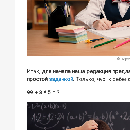
© Depos
Итак,
для начала наша редакция предла
простой
задачкой
.
Только, чур, к ребен
99 ÷ 3 * 5 = ?