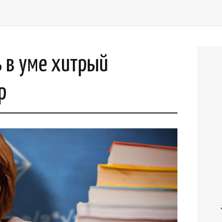
 в уме хитрый
р