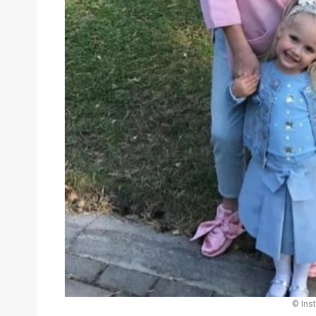
© Ins