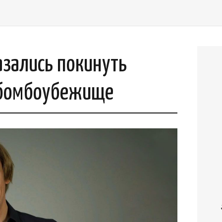
азались покинуть
в бомбоубежище