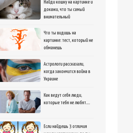
Найди кошку на картинке и
докажи, что ты самый
внимательный
Что ты видишь на
картинке: тест, который не
обманешь
Астрологи рассказали,
когда закончится война в
Украине
Как ведут себя люди,
которые тебя не любят.…
Если найдешь 3 отличия