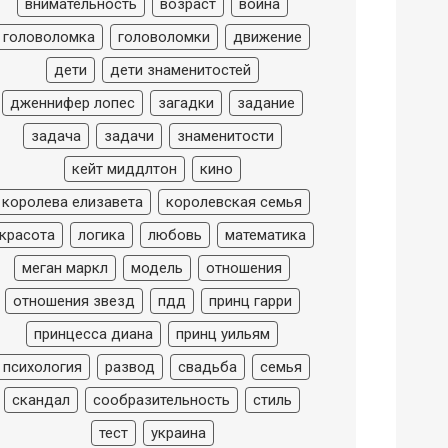
внимательность
возраст
война
головоломка
головоломки
движение
дети
дети знаменитостей
дженнифер лопес
загадки
задание
задача
задачи
знаменитости
кейт миддлтон
кино
королева елизавета
королевская семья
красота
логика
любовь
математика
меган маркл
модель
отношения
отношения звезд
пдд
принц гарри
принцесса диана
принц уильям
психология
развод
свадьба
семья
скандал
сообразительность
стиль
тест
украина