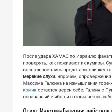
После удара ХАМАС по Израилю фанат
проверять, как поживают их кумиры. С
воспользовались представители желто
мерзкие слухи
. Впрочем, опровержения 
Максима Галкина на измышления горе-
комик
остается верен себе. Галкин с П
осознанный выбор и готовы нести любы
Ответ Максима Галкина: действия