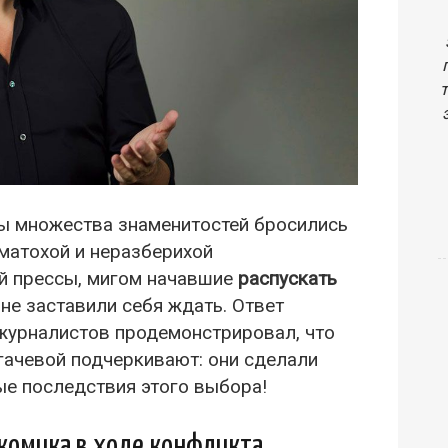
ы множества знаменитостей бросились
уматохой и неразберихой
й прессы, мигом начавшие
распускать
не заставили себя ждать. Ответ
журналистов продемонстрировал, что
угачевой подчеркивают: они сделали
е последствия этого выбора!
 комика в ходе конфликта