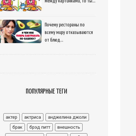
между картинками, то ты…
Почему рестораны по
всему миру отказываются
от блюд…
ПОПУЛЯРНЫЕ ТЕГИ
актер
актриса
анджелина джоли
брак
брэд питт
внешность