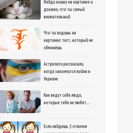
Найди кошку на картинке и
докажи, что ты самый
внимательный
Что ты видишь на
картинке: тест, который не
обманешь
Астрологи рассказали,
когда закончится война в
Украине
Как ведут себя люди,
которые тебя не любят.…
Если найдешь 3 отличия