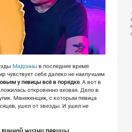
везды
Мадонны
в последнее время
ир чувствует себя далеко не наилучшим
овьем у певицы всё в порядке
. А вот в
сложилась откровенно аховая. Дело в
упик. Манекенщик, с которым певица
сяцев, ушел от звезды. И ушел не
в личной жизни певицы