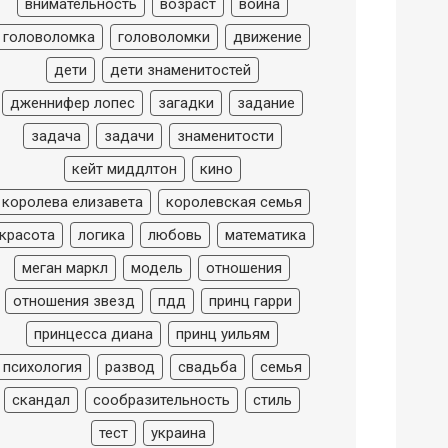
внимательность
возраст
война
головоломка
головоломки
движение
дети
дети знаменитостей
дженнифер лопес
загадки
задание
задача
задачи
знаменитости
кейт миддлтон
кино
королева елизавета
королевская семья
красота
логика
любовь
математика
меган маркл
модель
отношения
отношения звезд
пдд
принц гарри
принцесса диана
принц уильям
психология
развод
свадьба
семья
скандал
сообразительность
стиль
тест
украина