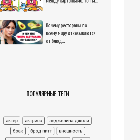
между картинками, то ты…
Почему рестораны по
всему миру отказываются
от блюд…
ПОПУЛЯРНЫЕ ТЕГИ
актер
актриса
анджелина джоли
брак
брэд питт
внешность