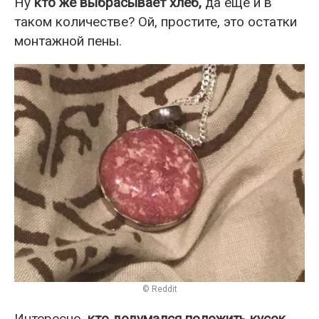
Ну
кто же выбрасывает хлеб,
да еще и в
таком количестве? Ой, простите, это остатки
монтажной пены.
© Reddit
Интересно,
кто додумался положить кусок