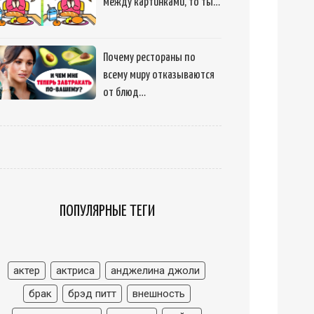
между картинками, то ты…
Почему рестораны по
всему миру отказываются
от блюд…
ПОПУЛЯРНЫЕ ТЕГИ
актер
актриса
анджелина джоли
брак
брэд питт
внешность