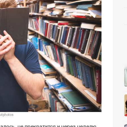
itphotos
алось, не прекратится и через неделю.