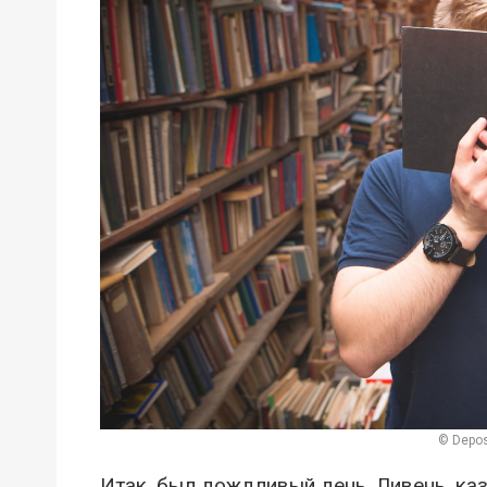
© Depos
Итак, был дождливый день. Ливень, каз