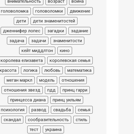
внимательность
возраст
война
головоломка
головоломки
движение
дети
дети знаменитостей
дженнифер лопес
загадки
задание
задача
задачи
знаменитости
кейт миддлтон
кино
королева елизавета
королевская семья
красота
логика
любовь
математика
меган маркл
модель
отношения
отношения звезд
пдд
принц гарри
принцесса диана
принц уильям
психология
развод
свадьба
семья
скандал
сообразительность
стиль
тест
украина