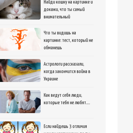
Найди кошку на картинке и
докажи, что ты самый
внимательный
Что ты видишь на
картинке: тест, который не
обманешь
Астрологи рассказали,
когда закончится война в
Украине
Как ведут себя люди,
которые тебя не любят.…
Если найдешь 3 отличия