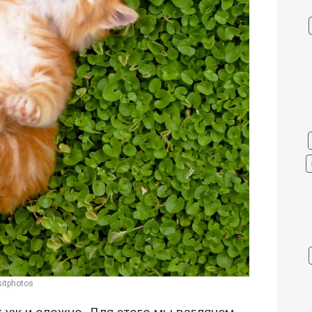
itphotos