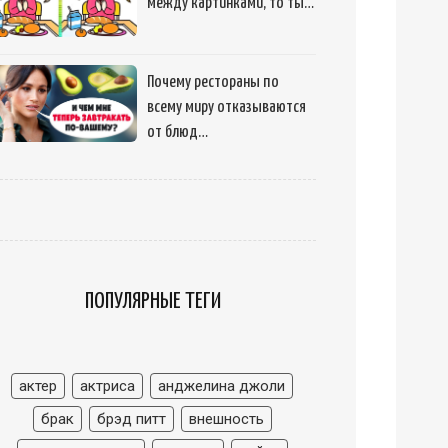
между картинками, то ты…
Почему рестораны по
всему миру отказываются
от блюд…
ПОПУЛЯРНЫЕ ТЕГИ
актер
актриса
анджелина джоли
брак
брэд питт
внешность