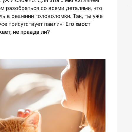
к уж и сложно. Для этого мы взглянем
ем разобраться со всеми деталями, что
ль в решении головоломки. Так, ты уже
усе присутствует павлин.
Его хвост
ает, не правда ли?