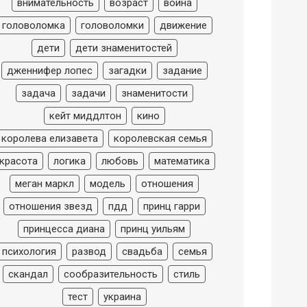
внимательность
возраст
война
головоломка
головоломки
движение
дети
дети знаменитостей
дженнифер лопес
загадки
задание
задача
задачи
знаменитости
кейт миддлтон
кино
королева елизавета
королевская семья
красота
логика
любовь
математика
меган маркл
модель
отношения
отношения звезд
пдд
принц гарри
принцесса диана
принц уильям
психология
развод
свадьба
семья
скандал
сообразительность
стиль
тест
украина