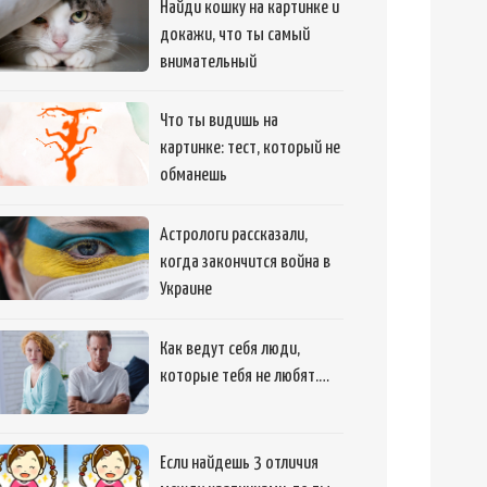
Найди кошку на картинке и
докажи, что ты самый
внимательный
Что ты видишь на
картинке: тест, который не
обманешь
Астрологи рассказали,
когда закончится война в
Украине
Как ведут себя люди,
которые тебя не любят.…
Если найдешь 3 отличия