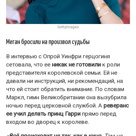
GettyImages
Меган бросили на произвол судьбы
В интервью с Опрой Уинфри герцогиня
сетовала, что ее
никак не готовили
к роли
представителя королевской семьи. Ей не
давали ни инструкций, ни рекомендаций, на
что ей стоит обратить внимание. По словам
Маркл, гимн Великобритании она вызубрила
ночью перед церковной службой. А
реверанс
ее учил делать принц Гарри
прямо перед
входом во дворец к королеве.
«
Всё происходит не так, как в кино
. Там не