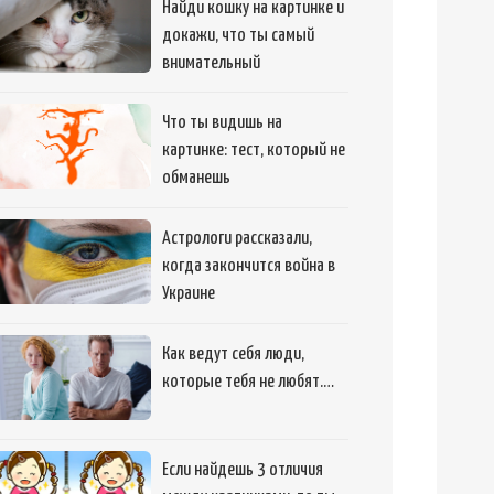
Найди кошку на картинке и
докажи, что ты самый
внимательный
Что ты видишь на
картинке: тест, который не
обманешь
Астрологи рассказали,
когда закончится война в
Украине
Как ведут себя люди,
которые тебя не любят.…
Если найдешь 3 отличия