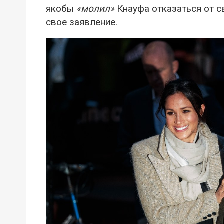
якобы
«молил»
Кнауфа отказаться от св
свое заявление.