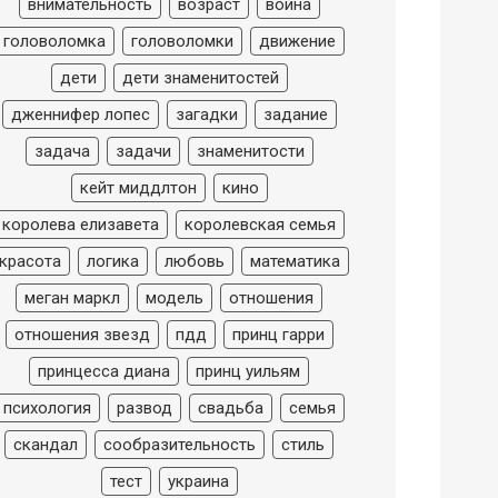
внимательность
возраст
война
головоломка
головоломки
движение
дети
дети знаменитостей
дженнифер лопес
загадки
задание
задача
задачи
знаменитости
кейт миддлтон
кино
королева елизавета
королевская семья
красота
логика
любовь
математика
меган маркл
модель
отношения
отношения звезд
пдд
принц гарри
принцесса диана
принц уильям
психология
развод
свадьба
семья
скандал
сообразительность
стиль
тест
украина