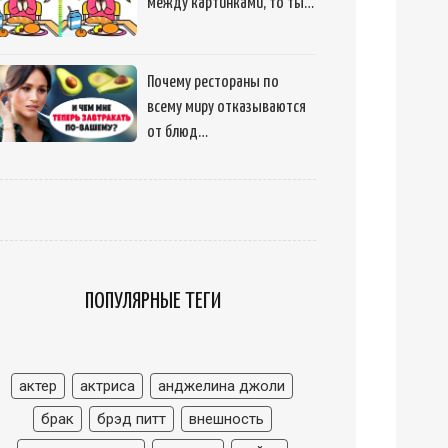
между картинками, то ты…
Почему рестораны по
всему миру отказываются
от блюд…
ПОПУЛЯРНЫЕ ТЕГИ
актер
актриса
анджелина джоли
брак
брэд питт
внешность