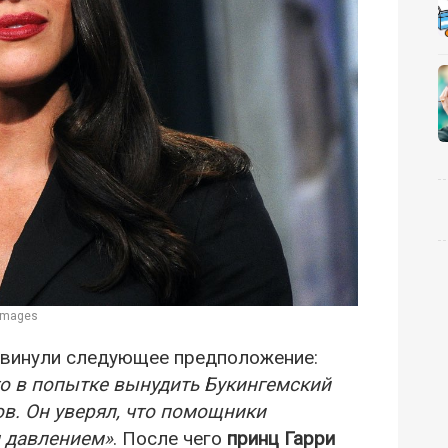
 Images
ыдвинули следующее предположение:
то в попытке вынудить Букингемский
ов. Он уверял, что помощники
м давлением»
. После чего
принц Гарри