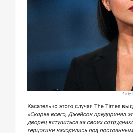
Getty
Касательно этого случая The Times в
«Скорее всего, Джейсон предпринял э
дворец вступиться за своих сотрудник
герцогини находились под постоянны