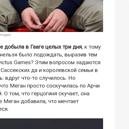
 Images
е добыла в Гааге целых три дня
, к тому
 нельзя было подождать, выразив тем
victus Games? Этим вопросом задаются
 Сассекских да и королевской семьи в
: вдруг что-то случилось. Но
что Меган просто соскучилась по Арчи
 О том, что герцогиня скучает, она
же Меган добавила, что мечтает
тся.