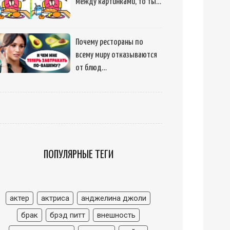
между картинками, то ты…
Почему рестораны по
всему миру отказываются
от блюд…
ПОПУЛЯРНЫЕ ТЕГИ
актер
актриса
анджелина джоли
брак
брэд питт
внешность