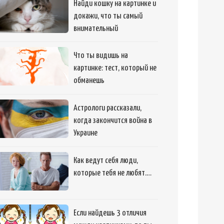
Найди кошку на картинке и
докажи, что ты самый
внимательный
Что ты видишь на
картинке: тест, который не
обманешь
Астрологи рассказали,
когда закончится война в
Украине
Как ведут себя люди,
которые тебя не любят.…
Если найдешь 3 отличия