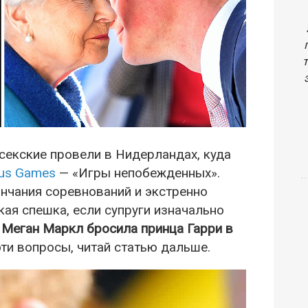
секские провели в Нидерландах, куда
tus Games
— «Игры непобежденных».
нчания соревнований и экстренно
кая спешка, если супруги изначально
 Меган Маркл бросила принца Гарри в
эти вопросы, читай статью дальше.