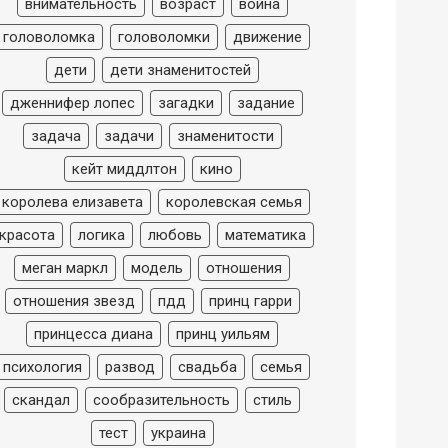
внимательность
возраст
война
головоломка
головоломки
движение
дети
дети знаменитостей
дженнифер лопес
загадки
задание
задача
задачи
знаменитости
кейт миддлтон
кино
королева елизавета
королевская семья
красота
логика
любовь
математика
меган маркл
модель
отношения
отношения звезд
пдд
принц гарри
принцесса диана
принц уильям
психология
развод
свадьба
семья
скандал
сообразительность
стиль
тест
украина