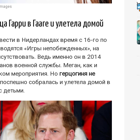
 Images
а Гарри в Гааге и улетела домой
ести в Нидерландах время с 16-го по
роводятся «Игры непобежденных», на
сутствовать. Ведь именно он в 2014
анов военной службы. Меган, как и
иком мероприятия. Но
герцогиня не
а поспешно собралась и улетела домой в
с детьми.