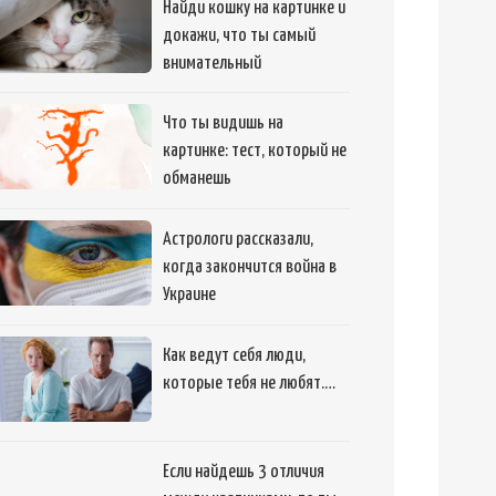
Найди кошку на картинке и
докажи, что ты самый
внимательный
Что ты видишь на
картинке: тест, который не
обманешь
Астрологи рассказали,
когда закончится война в
Украине
Как ведут себя люди,
которые тебя не любят.…
Если найдешь 3 отличия