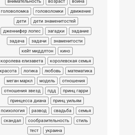
внимательность
возраст
война
головоломка
головоломки
движение
дети
дети знаменитостей
дженнифер лопес
загадки
задание
задача
задачи
знаменитости
кейт миддлтон
кино
королева елизавета
королевская семья
красота
логика
любовь
математика
меган маркл
модель
отношения
отношения звезд
пдд
принц гарри
принцесса диана
принц уильям
психология
развод
свадьба
семья
скандал
сообразительность
стиль
тест
украина