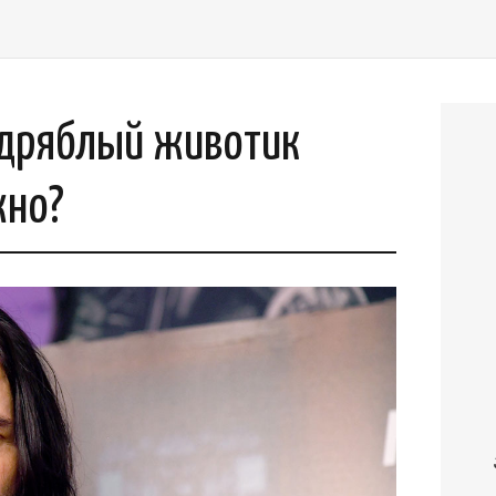
 дряблый животик
жно?