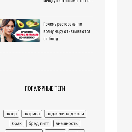
между картинками, то ты…
Почему рестораны по
всему миру отказываются
от блюд…
ПОПУЛЯРНЫЕ ТЕГИ
актер
актриса
анджелина джоли
брак
брэд питт
внешность