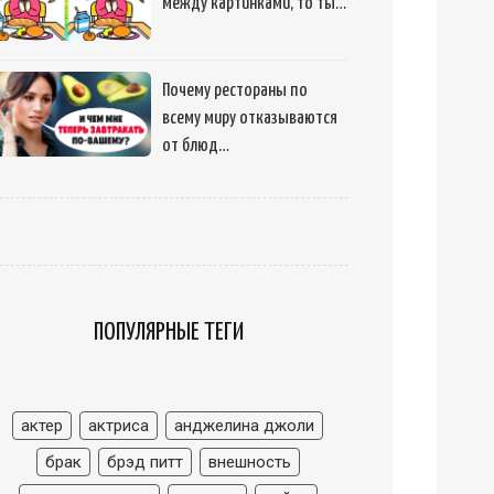
между картинками, то ты…
Почему рестораны по
всему миру отказываются
от блюд…
ПОПУЛЯРНЫЕ ТЕГИ
актер
актриса
анджелина джоли
брак
брэд питт
внешность