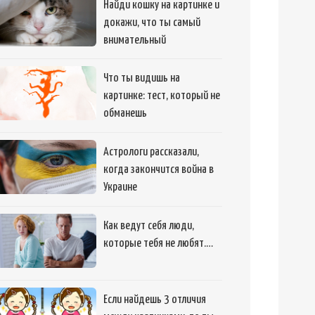
Найди кошку на картинке и
докажи, что ты самый
внимательный
Что ты видишь на
картинке: тест, который не
обманешь
Астрологи рассказали,
когда закончится война в
Украине
Как ведут себя люди,
которые тебя не любят.…
Если найдешь 3 отличия