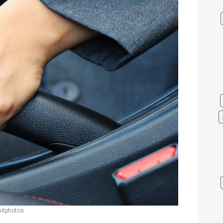
itphotos