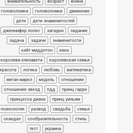
внимательность
возраст
война
головоломка
головоломки
движение
дети
дети знаменитостей
дженнифер лопес
загадки
задание
задача
задачи
знаменитости
кейт миддлтон
кино
королева елизавета
королевская семья
красота
логика
любовь
математика
меган маркл
модель
отношения
отношения звезд
пдд
принц гарри
принцесса диана
принц уильям
психология
развод
свадьба
семья
скандал
сообразительность
стиль
тест
украина